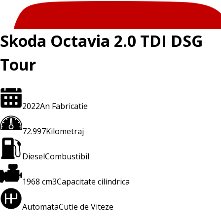
Skoda Octavia 2.0 TDI DSG
Tour
2022
An Fabricatie
72.997
Kilometraj
Diesel
Combustibil
1968 cm3
Capacitate cilindrica
Automata
Cutie de Viteze