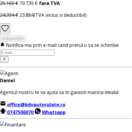
20.160 €
19.739 €
fara TVA
24.394 €
23.884
(TVA inclus si deductibil)
Indisponibila
Notifica-ma prin e-mail cand pretul o sa se schimbe
Daniel
Agentul nostru te va ajuta sa iti gasesti masina ideala!
office@bdvautorulate.ro
0747506070
Whatsapp