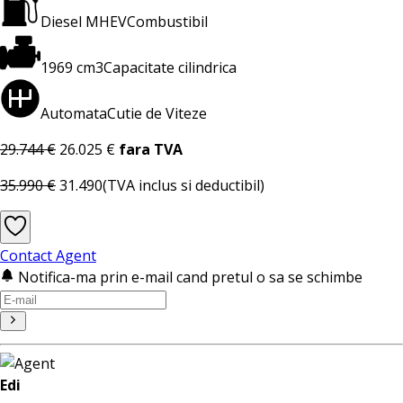
Diesel MHEV
Combustibil
1969 cm3
Capacitate cilindrica
Automata
Cutie de Viteze
29.744 €
26.025 €
fara TVA
35.990 €
31.490
(TVA inclus si deductibil)
Contact Agent
Notifica-ma prin e-mail cand pretul o sa se schimbe
Edi