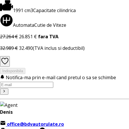
1991 cm3
Capacitate cilindrica
Automata
Cutie de Viteze
27.264 €
26.851 €
fara TVA
32.989 €
32.490
(TVA inclus si deductibil)
Indisponibila
Notifica-ma prin e-mail cand pretul o sa se schimbe
Denis
office@bdvautorulate.ro