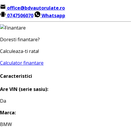
office@bdvautorulate.ro
0747506070
Whatsapp
Doresti finantare?
Calculeaza-ti rata!
Calculator finantare
Caracteristici
Are VIN (serie sasiu):
Da
Marca:
BMW