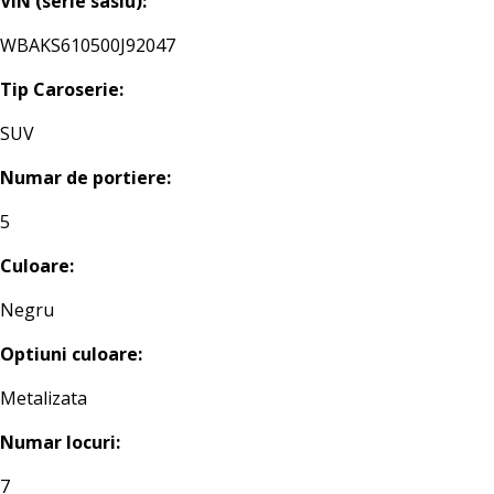
VIN (serie sasiu):
WBAKS610500J92047
Tip Caroserie:
SUV
Numar de portiere:
5
Culoare:
Negru
Optiuni culoare:
Metalizata
Numar locuri:
7