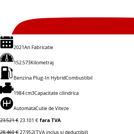
2021
An Fabricatie
152.573
Kilometraj
Benzina Plug-In Hybrid
Combustibil
1984 cm3
Capacitate cilindrica
Automata
Cutie de Viteze
23.521 €
23.101 €
fara TVA
28.460 €
27.952
(TVA inclus si deductibil)