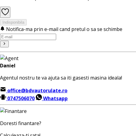
Indisponibila
Notifica-ma prin e-mail cand pretul o sa se schimbe
Daniel
Agentul nostru te va ajuta sa iti gasesti masina ideala!
office@bdvautorulate.ro
0747506070
Whatsapp
Doresti finantare?
Calculeaza-ti rata!