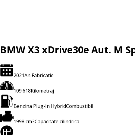
BMW X3 xDrive30e Aut. M S
2021
An Fabricatie
109.618
Kilometraj
Benzina Plug-In Hybrid
Combustibil
1998 cm3
Capacitate cilindrica