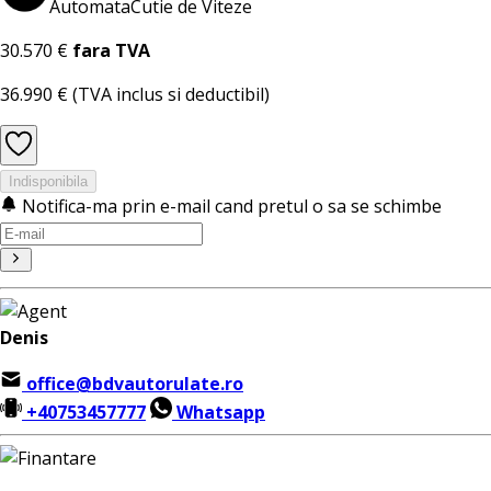
Automata
Cutie de Viteze
30.570 €
fara TVA
36.990 €
(TVA inclus si deductibil)
Indisponibila
Notifica-ma prin e-mail cand pretul o sa se schimbe
Denis
office@bdvautorulate.ro
+40753457777
Whatsapp