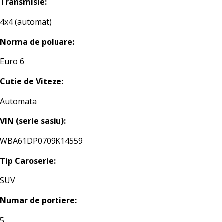
Transmisie:
4x4 (automat)
Norma de poluare:
Euro 6
Cutie de Viteze:
Automata
VIN (serie sasiu):
WBA61DP0709K14559
Tip Caroserie:
SUV
Numar de portiere:
5