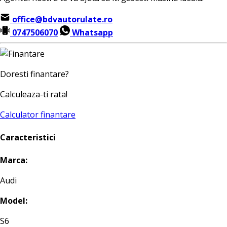
office@bdvautorulate.ro
0747506070
Whatsapp
Doresti finantare?
Calculeaza-ti rata!
Calculator finantare
Caracteristici
Marca:
Audi
Model:
S6