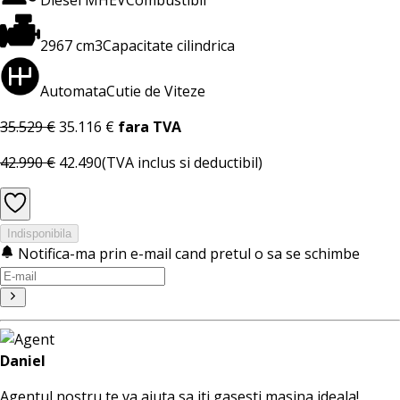
2967 cm3
Capacitate cilindrica
Automata
Cutie de Viteze
35.529 €
35.116 €
fara TVA
42.990 €
42.490
(TVA inclus si deductibil)
Indisponibila
Notifica-ma prin e-mail cand pretul o sa se schimbe
Daniel
Agentul nostru te va ajuta sa iti gasesti masina ideala!