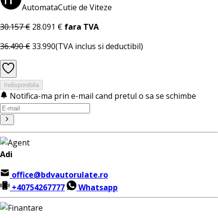
Automata
Cutie de Viteze
30.157 €
28.091 €
fara TVA
36.490 €
33.990
(TVA inclus si deductibil)
Indisponibila
Notifica-ma prin e-mail cand pretul o sa se schimbe
Adi
office@bdvautorulate.ro
+40754267777
Whatsapp