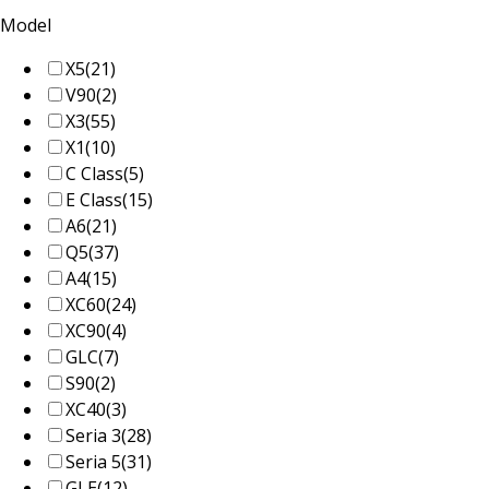
Model
X5
(21)
V90
(2)
X3
(55)
X1
(10)
C Class
(5)
E Class
(15)
A6
(21)
Q5
(37)
A4
(15)
XC60
(24)
XC90
(4)
GLC
(7)
S90
(2)
XC40
(3)
Seria 3
(28)
Seria 5
(31)
GLE
(12)