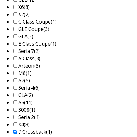
X6
(8)
X2
(2)
C Class Coupe
(1)
GLE Coupe
(3)
GLA
(3)
E Class Coupe
(1)
Seria 7
(2)
A Class
(3)
Arteon
(3)
M8
(1)
A7
(5)
Seria 4
(6)
CLA
(2)
A5
(11)
3008
(1)
Seria 2
(4)
X4
(8)
7 Crossback
(1)