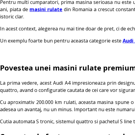
Pentru multi cumparatori, prima masina serioasa nu este una
ani, piata de
masini rulate
din Romania a crescut constant,
istoric clar.
In acest context, alegerea nu mai tine doar de pret, ci de echi
Un exemplu foarte bun pentru aceasta categorie este
Audi 
Povestea unei masini rulate premiu
La prima vedere, acest Audi A4 impresioneaza prin designul s
quattro, avand o configuratie cautata de cei care vor siguran
Cu aproximativ 200.000 km rulati, aceasta masina spune o p
adesea un avantaj, nu un minus. Important nu este numarul de 
Cutia automata S tronic, sistemul quattro si pachetul S line t