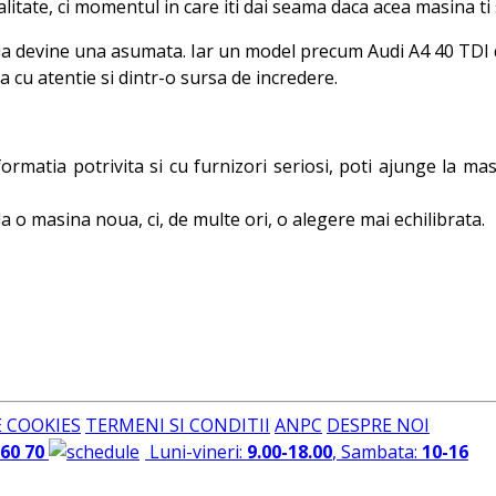
alitate, ci momentul in care iti dai seama daca acea masina ti
zia devine una asumata. Iar un model precum Audi A4 40 TDI q
a cu atentie si dintr-o sursa de incredere.
ormatia potrivita si cu furnizori seriosi, poti ajunge la ma
la o masina noua, ci, de multe ori, o alegere mai echilibrata.
E COOKIES
TERMENI SI CONDITII
ANPC
DESPRE NOI
 60 70
Luni-vineri:
9.00-18.00
, Sambata:
10-16