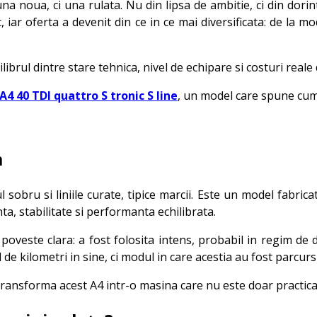
 noua, ci una rulata. Nu din lipsa de ambitie, ci din dorint
 iar oferta a devenit din ce in ce mai diversificata: de la 
librul dintre stare tehnica, nivel de echipare si costuri reale
A4 40 TDI quattro S tronic S line
, un model care spune cum
m
obru si liniile curate, tipice marcii. Este un model fabricat
ta, stabilitate si performanta echilibrata.
oveste clara: a fost folosita intens, probabil in regim de
kilometri in sine, ci modul in care acestia au fost parcursi s
ransforma acest A4 intr-o masina care nu este doar practica, ci